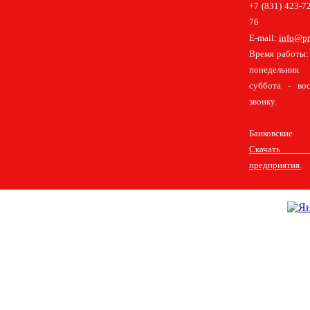
+7 (831) 423-72
76
E-mail:
info@pr
Время работы: 
понедельник
суббота - во
звонку.
Банковские 
Скачать 
предприятия.
Главная
Прицепы легковые
Прицепы грузовые
Информация
Доку
Представители
Контакты
Copyright © ООО "Нижегородские прицепы", 2007