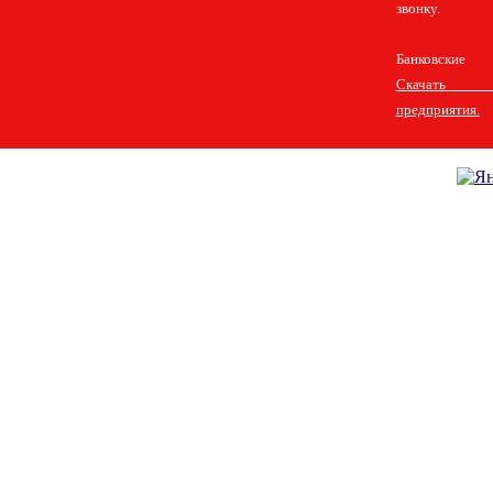
звонку.
Банковские 
Скачать 
предприятия.
Главная
Прицепы легковые
Прицепы грузовые
Информация
Доку
Представители
Контакты
Copyright © ООО "Нижегородские прицепы", 2007